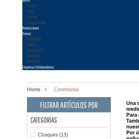
Outlet
Casual
Vestir
Calzado
Complementos
Promociones
Firmas
FRED PERRY
LESTER
MARIO GRETTO
SPAGNOLO
MOTORBIKE
Empresas Colaboradoras
Home
Ceremonia
FILTRAR ARTÍCULOS POR
Una d
medid
Para 
CATEGORÍAS
Tambi
nuest
Por ú
Chaques
(13)
pañu