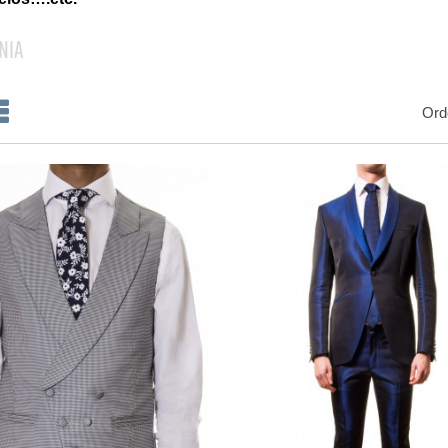
NIA
Ord