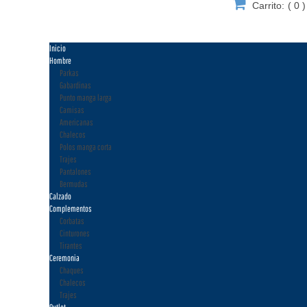
Carrito:
(
0
)
Inicio
Hombre
Parkas
Gabardinas
Punto manga larga
Camisas
Americanas
Chalecos
Polos manga corta
Trajes
Pantalones
Bermudas
Calzado
Complementos
Corbatas
Cinturones
Tirantes
Ceremonia
Chaques
Chalecos
Trajes