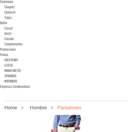
Ceremonia
Chaques
Chalecos
Trajes
Outlet
Casual
Vestir
Calzado
Complementos
Promociones
Firmas
FRED PERRY
LESTER
MARIO GRETTO
SPAGNOLO
MOTORBIKE
Empresas Colaboradoras
Home
Hombre
Pantalones