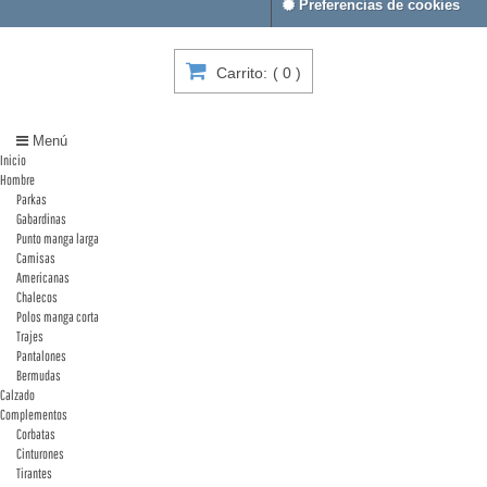
Preferencias de cookies
Carrito:
(
0
)
Menú
Inicio
Hombre
Parkas
Gabardinas
Punto manga larga
Camisas
Americanas
Chalecos
Polos manga corta
Trajes
Pantalones
Bermudas
Calzado
Complementos
Corbatas
Cinturones
Tirantes