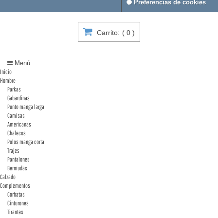
Preferencias de cookies
Carrito:
(
0
)
Menú
Inicio
Hombre
Parkas
Gabardinas
Punto manga larga
Camisas
Americanas
Chalecos
Polos manga corta
Trajes
Pantalones
Bermudas
Calzado
Complementos
Corbatas
Cinturones
Tirantes