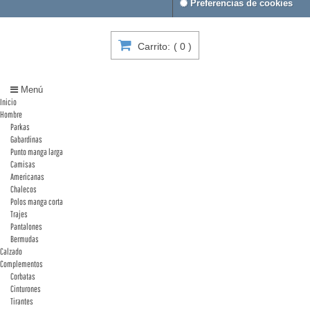
Preferencias de cookies
Carrito:
(
0
)
Menú
Inicio
Hombre
Parkas
Gabardinas
Punto manga larga
Camisas
Americanas
Chalecos
Polos manga corta
Trajes
Pantalones
Bermudas
Calzado
Complementos
Corbatas
Cinturones
Tirantes