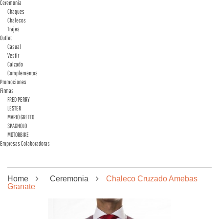
Ceremonia
Chaques
Chalecos
Trajes
Outlet
Casual
Vestir
Calzado
Complementos
Promociones
Firmas
FRED PERRY
LESTER
MARIO GRETTO
SPAGNOLO
MOTORBIKE
Empresas Colaboradoras
Home
Ceremonia
Chaleco Cruzado Amebas
Granate