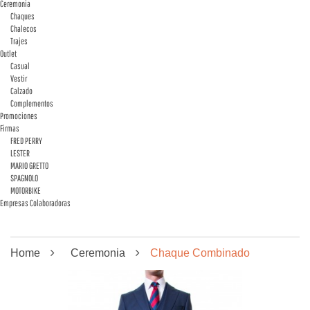
Ceremonia
Chaques
Chalecos
Trajes
Outlet
Casual
Vestir
Calzado
Complementos
Promociones
Firmas
FRED PERRY
LESTER
MARIO GRETTO
SPAGNOLO
MOTORBIKE
Empresas Colaboradoras
Home
Ceremonia
Chaque Combinado