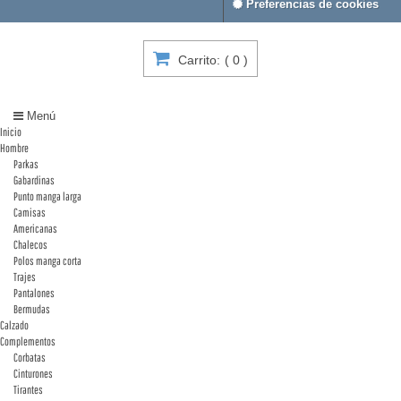
Preferencias de cookies
Carrito:
(
0
)
Menú
Inicio
Hombre
Parkas
Gabardinas
Punto manga larga
Camisas
Americanas
Chalecos
Polos manga corta
Trajes
Pantalones
Bermudas
Calzado
Complementos
Corbatas
Cinturones
Tirantes