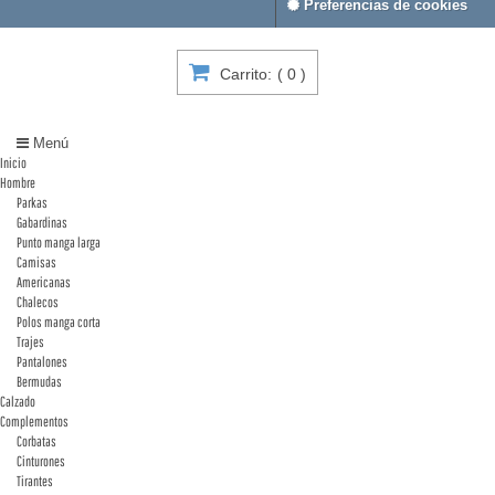
Preferencias de cookies
Carrito:
(
0
)
Menú
Inicio
Hombre
Parkas
Gabardinas
Punto manga larga
Camisas
Americanas
Chalecos
Polos manga corta
Trajes
Pantalones
Bermudas
Calzado
Complementos
Corbatas
Cinturones
Tirantes