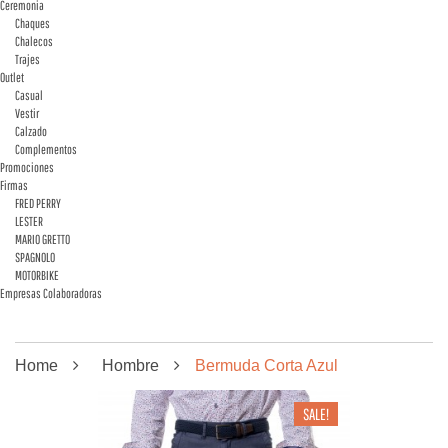
Ceremonia
Chaques
Chalecos
Trajes
Outlet
Casual
Vestir
Calzado
Complementos
Promociones
Firmas
FRED PERRY
LESTER
MARIO GRETTO
SPAGNOLO
MOTORBIKE
Empresas Colaboradoras
Home
Hombre
Bermuda Corta Azul
SALE!