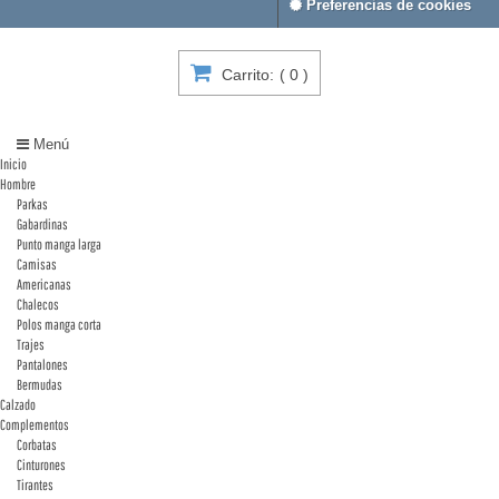
Preferencias de cookies
Carrito:
(
0
)
Menú
Inicio
Hombre
Parkas
Gabardinas
Punto manga larga
Camisas
Americanas
Chalecos
Polos manga corta
Trajes
Pantalones
Bermudas
Calzado
Complementos
Corbatas
Cinturones
Tirantes