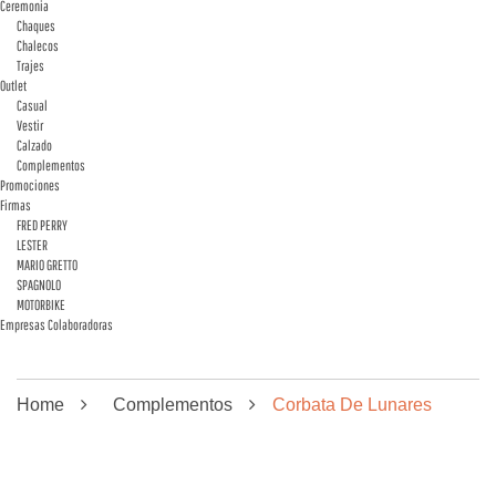
Ceremonia
Chaques
Chalecos
Trajes
Outlet
Casual
Vestir
Calzado
Complementos
Promociones
Firmas
FRED PERRY
LESTER
MARIO GRETTO
SPAGNOLO
MOTORBIKE
Empresas Colaboradoras
Home
Complementos
Corbata De Lunares