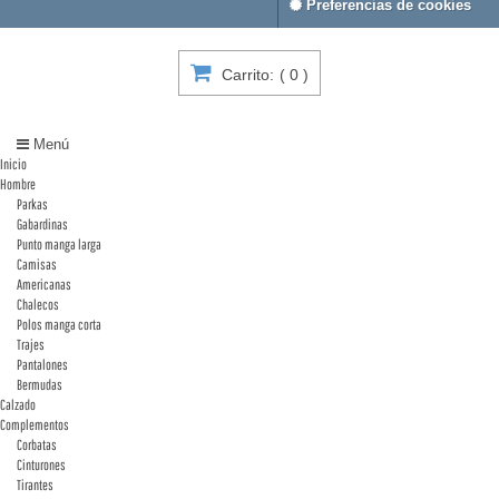
Preferencias de cookies
Carrito:
(
0
)
Menú
Inicio
Hombre
Parkas
Gabardinas
Punto manga larga
Camisas
Americanas
Chalecos
Polos manga corta
Trajes
Pantalones
Bermudas
Calzado
Complementos
Corbatas
Cinturones
Tirantes